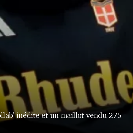
llab' inédite et un maillot vendu 275