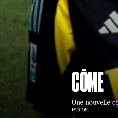
CÔME
Une nouvelle co
euros.