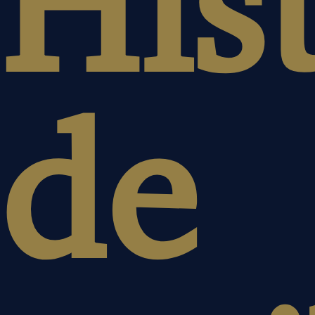
His
de