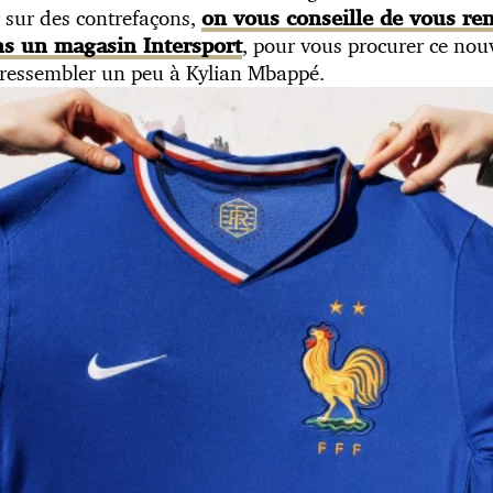
 sur des contrefaçons,
on vous conseille de vous ren
, pour vous procurer ce nou
ns un magasin Intersport
t ressembler un peu à Kylian Mbappé.