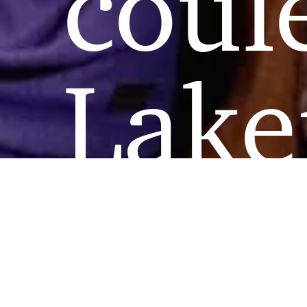
coul
Lake
en