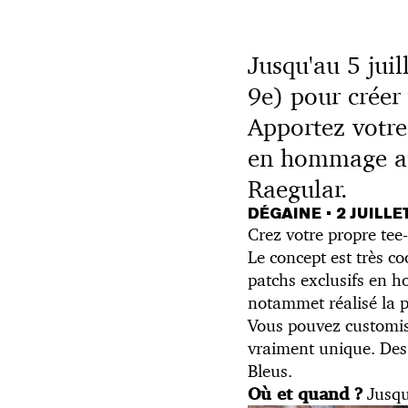
Jusqu'au 5 jui
9e) pour créer 
Apportez votre 
en hommage aux
Raegular.
DÉGAINE
•
2 JUILLE
Crez votre propre tee-
Le concept est très c
patchs exclusifs en h
notammet réalisé la p
Vous pouvez customise
vraiment unique. Des
Bleus.
Jusqu
Où et quand ?