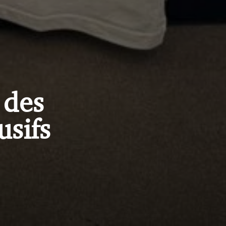
 des
usifs