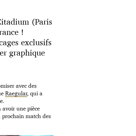
Citadium (Paris
rance !
cages exclusifs
ner graphique
tomiser avec des
que
Raegular
, qui a
e.
 avoir une pièce
u prochain match des