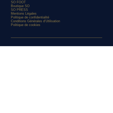
SO FOOT
Boutique SO
SO PRESS
Mentions Légales
Politique de confidentialité
Conditions Générales d’Utilisation
Politique de cookies
ARTICLES POPULAIRES
Le Real Madrid renoue avec le vert sur son maillot extérieur
SUIVEZ-
2026-2027
Le street art laisse son empreinte sur le nouveau maillot du
Red Star
Top 10 : les maillots les plus cultes de l’OM avec adidas
NOUS SUR
Le nouveau maillot third du RC Lens présenté à un mariage de
supporters ?
Et si l’AS Roma tenait le plus beau maillot extérieur de 2026-
INSTAGRAM
2027 ?
Maillots 2026-2027 : les sorties de la semaine (du 3 au 8 août)
Retrouvez chaque jours des