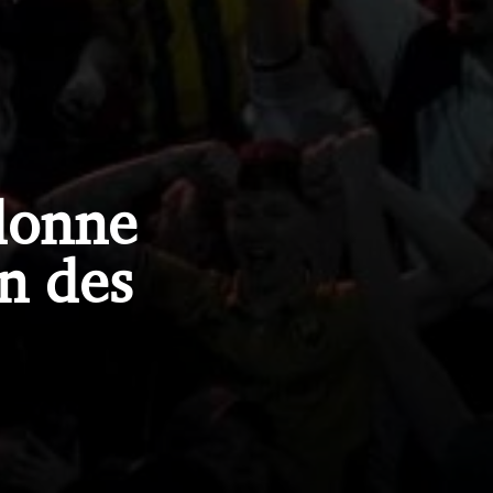
donne
on des