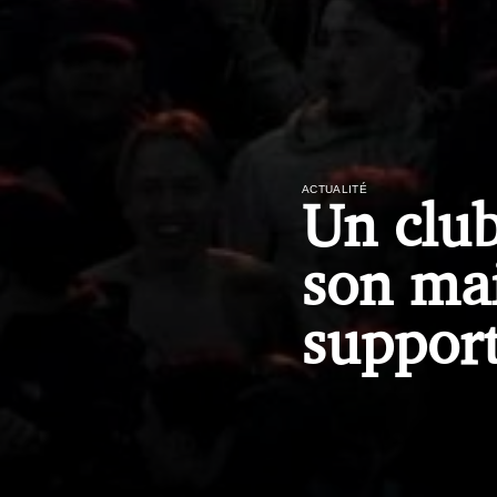
ACTUALITÉ
Un clu
son mai
support