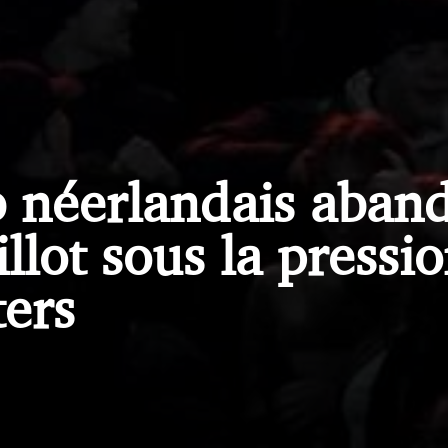
b néerlandais aban
llot sous la pressi
ers