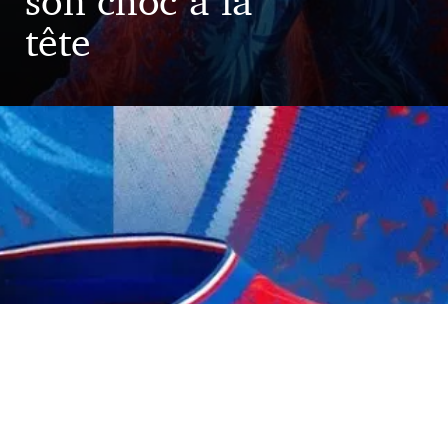
son choc à la
tête