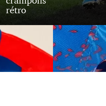
crampons
rétro