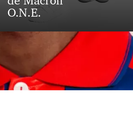
de Macron
O.N.E.