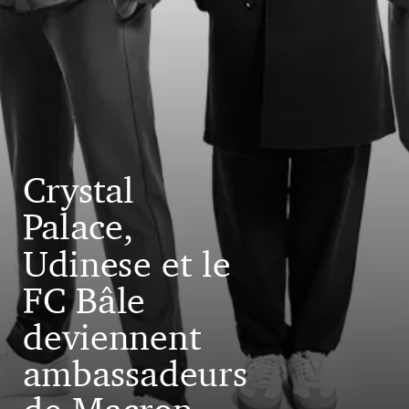
Crystal
Palace,
Udinese et le
FC Bâle
deviennent
ambassadeurs