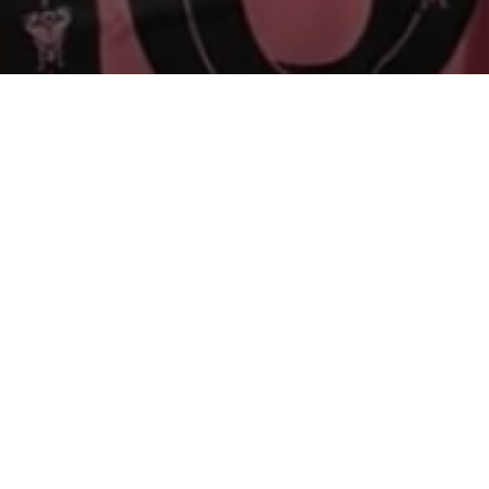
Quand Ousmane
Dembélé dévalise le
vestiaire de l’Inter
Miami après le match
de Mondial des clubs
SUIVEZ-