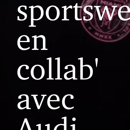
sportswe
en
collab'
avec
Audi