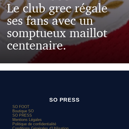
Le club grec régale
ses fans avec un
somptueux maillot
centenaire.
SO PRESS
SO FOOT
Boutique SO
SO PRESS
Mentions Légales
Politique de confidentialité
Conditions Générales d’Utilisation