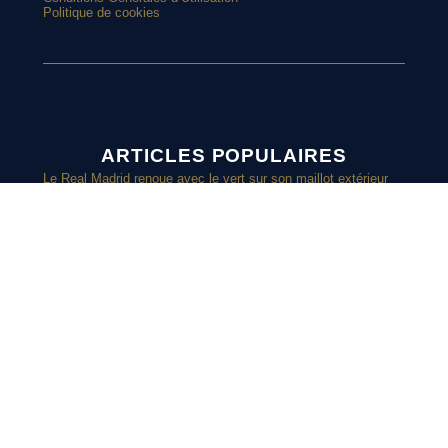
Politique de cookies
ARTICLES POPULAIRES
Le Real Madrid renoue avec le vert sur son maillot extérieur
2026-2027
Le street art laisse son empreinte sur le nouveau maillot du
Red Star
Top 10 : les maillots les plus cultes de l’OM avec adidas
Le nouveau maillot third du RC Lens présenté à un mariage de
supporters ?
SUIVEZ-
Et si l’AS Roma tenait le plus beau maillot extérieur de 2026-
2027 ?
Maillots 2026-2027 : les sorties de la semaine (du 3 au 8 août)
NOUS SUR
INSTAGRAM
Retrouvez chaque jours des