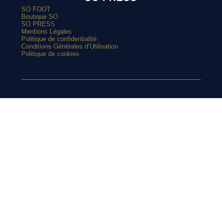
SO FOOT
Boutique SO
SO PRESS
Mentions Légales
Politique de confidentialité
Conditions Générales d’Utilisation
Politique de cookies
ARTICLES POPULAIRES
Paulo Dybala présente le nouveau maillot domicile de l’AS
Roma 2026-2027
SUIVEZ-NOUS
Le nouveau maillot third du RC Lens présenté à un mariage de
supporters ?
Et si l’AS Roma tenait le plus beau maillot extérieur de 2026-
SUR
2027 ?
Maillots 2026-2027 : les sorties de la semaine (du 3 au 8 août)
L’Athens Kallithea fait son grand retour avec deux nouveaux
maillots
INSTAGRAM
Pourquoi Naples a déplacé son écusson sur son nouveau
maillot ?