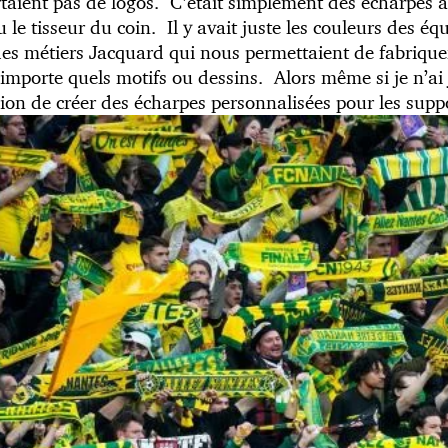
taient pas de logos. C’était simplement des écharpes ar
 le tisseur du coin. Il y avait juste les couleurs des é
des métiers Jacquard qui nous permettaient de fabrique
’importe quels motifs ou dessins. Alors même si je n’ai
asion de créer des écharpes personnalisées pour les supp