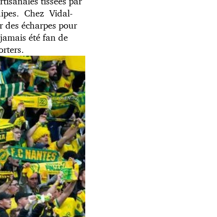
tisanales tissées par
quipes. Chez Vidal-
r des écharpes pour
 jamais été fan de
orters.