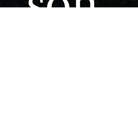
son
nouv
maill
SUIVE