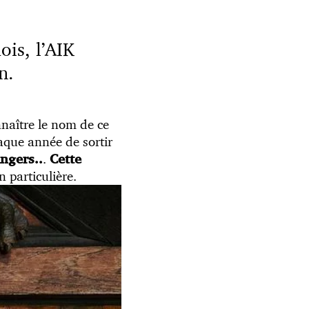
is, l’AIK
n.
naître le nom de ce
aque année de sortir
.
ngers..
Cette
n particulière.