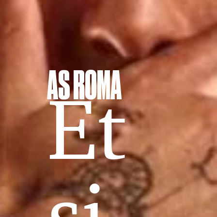
AS ROMA
Et
si