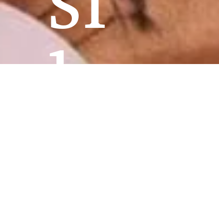
les
Gial