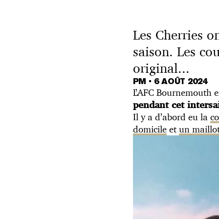
Les Cherries o
saison. Les cou
original...
PM
•
6 AOÛT 2024
L’AFC Bournemouth en
pendant cet intersa
Il y a d’abord eu la
co
domicile
et
un maillo