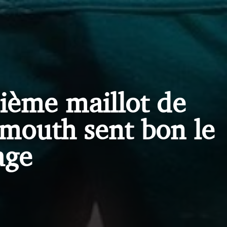
sième maillot de
mouth sent bon le
age