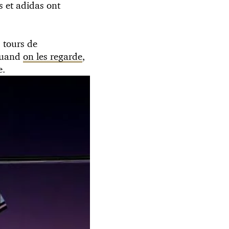
s et adidas ont
s tours de
 Quand
on les regarde
,
e.