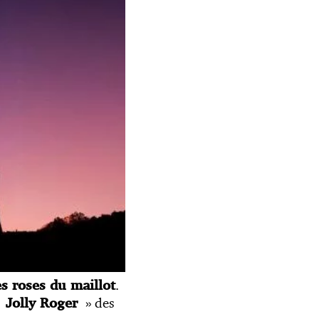
.
es roses du maillot
 «
» des
Jolly Roger