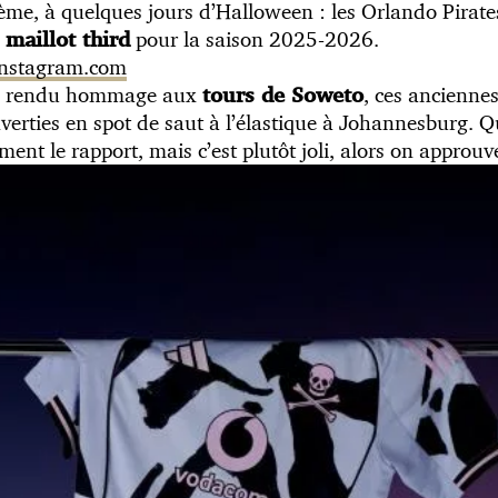
ème, à quelques jours d’Halloween : les Orlando Pirate
pour la saison 2025-2026.
 maillot third
 instagram.com
n a rendu hommage aux
, ces ancienne
tours de Soweto
verties en spot de saut à l’élastique à Johannesburg.
ment le rapport, mais c’est plutôt joli, alors on approuv