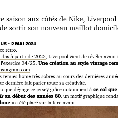
re saison aux côtés de Nike, Liverpool
 de sortir son nouveau maillot domicil
LUS
•
2 MAI 2024
ce rétro.
idas à partir de 2025
, Liverpool vient de révéler avant
 l’exercice 24/25.
Une création au style vintage remp
 instagram.com
es tenues home très sobres au cours des dernières anné
e dernière fait parler toute sa créativité.
étro que dégage ce jersey grâce notamment à
ce col que
, un motif graphique ren
ds
au début des années 80
a été placé sur la face avant.
lone »