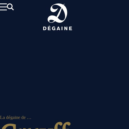
Aller
au
contenu
La dégaine de …