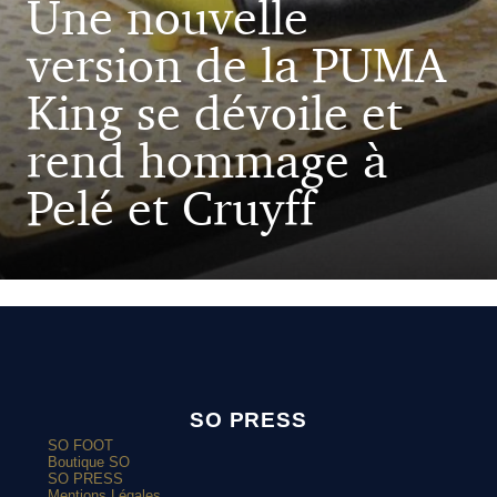
Une nouvelle
version de la PUMA
King se dévoile et
rend hommage à
Pelé et Cruyff
SO PRESS
SO FOOT
Boutique SO
SO PRESS
Mentions Légales