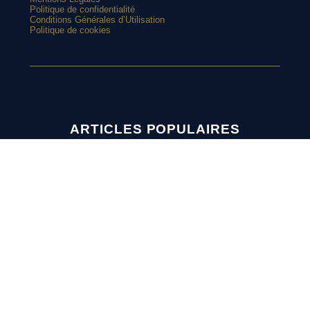
Politique de confidentialité
Conditions Générales d’Utilisation
Politique de cookies
ARTICLES POPULAIRES
Manchester United vire au bleu avec son nouveau maillot
extérieur 2026-2027
Et si l’AS Roma tenait le plus beau maillot extérieur de 2026-
2027 ?
Maillots 2026-2027 : les sorties de la semaine (du 3 au 8 août)
L’Athens Kallithea fait son grand retour avec deux nouveaux
SUIVEZ-NOUS
maillots
Pourquoi Naples a déplacé son écusson sur son nouveau
maillot ?
L’AS Monaco dévoile un joli maillot third pour les vacances
SUR
INSTAGRAM