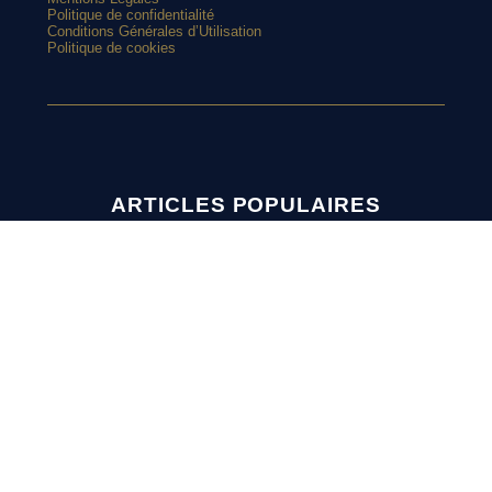
Politique de confidentialité
Conditions Générales d’Utilisation
Politique de cookies
ARTICLES POPULAIRES
Manchester United vire au bleu avec son nouveau maillot
extérieur 2026-2027
Et si l’AS Roma tenait le plus beau maillot extérieur de 2026-
2027 ?
Maillots 2026-2027 : les sorties de la semaine (du 3 au 8 août)
L’Athens Kallithea fait son grand retour avec deux nouveaux
SUIVEZ-NOUS
maillots
Pourquoi Naples a déplacé son écusson sur son nouveau
maillot ?
L’AS Monaco dévoile un joli maillot third pour les vacances
SUR
INSTAGRAM