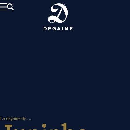
Aller
au
contenu
La dégaine de …