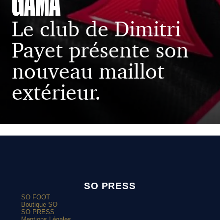
GAMA
Le club de Dimitri
Payet présente son
nouveau maillot
extérieur.
SO PRESS
SO FOOT
Boutique SO
SO PRESS
Mentions Légales