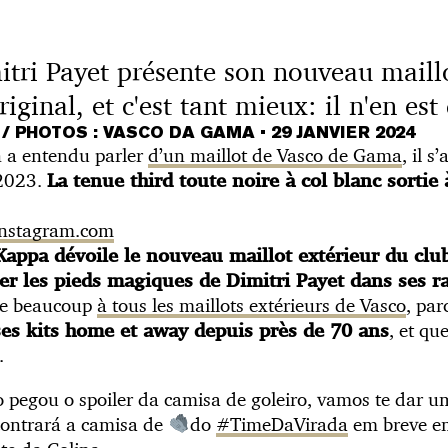
tri Payet présente son nouveau maillot
original, et c'est tant mieux: il n'en es
/ PHOTOS : VASCO DA GAMA
•
29 JANVIER 2024
n a entendu parler
d’un maillot de Vasco de Gama
, il s
 2023.
La tenue third toute noire à col blanc sortie à
 instagram.com
Kappa dévoile le nouveau maillot extérieur du club
er les pieds magiques de Dimitri Payet dans ses r
ble beaucoup
à tous les maillots extérieurs de Vasco
, pa
, et qu
es kits home et away depuis près de 70 ans
.
 pegou o spoiler da camisa de goleiro, vamos te dar u
contrará a camisa de
do
#TimeDaVirada
em breve em