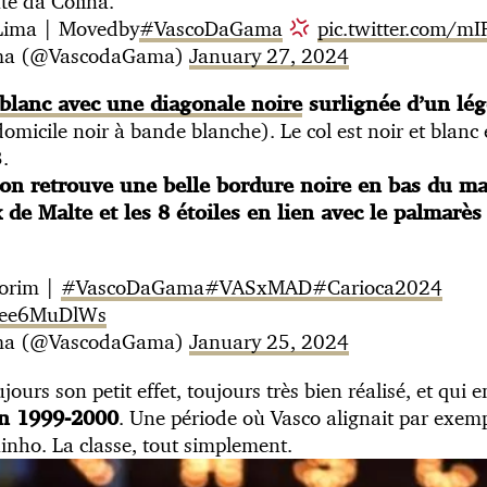
nte da Colina.
 Lima | Movedby
#VascoDaGama
pic.twitter.com/mI
ma (@VascodaGama)
January 27, 2024
 blanc avec une diagonale noire
surlignée d’un lég
domicile noir à bande blanche). Le col est noir et blanc
.
on retrouve une belle bordure noire en bas du mai
x de Malte et les 8 étoiles en lien avec le palmarès
orim |
#VascoDaGama
#VASxMAD
#Carioca2024
/tee6MuDlWs
ma (@VascodaGama)
January 25, 2024
jours son petit effet, toujours très bien réalisé, et qui 
. Une période où Vasco alignait par exe
on 1999-2000
inho. La classe, tout simplement.