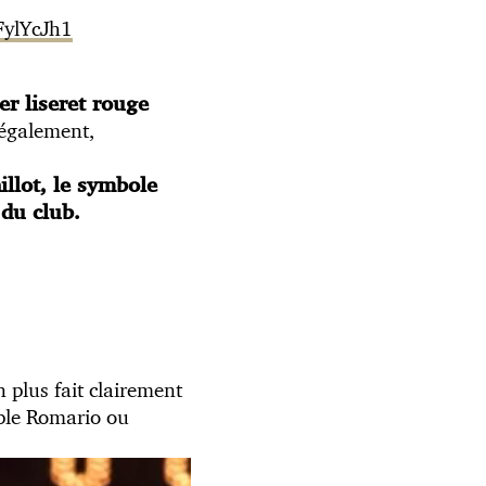
FylYcJh1
er liseret rouge
 également,
llot, le symbole
 du club.
en plus fait clairement
mple Romario ou