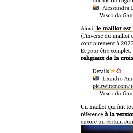
oficiais do Giga
: Alessandra
— Vasco da Ga
Ainsi,
le maillot est
(l’inverse du maillot 
contrairement à 2023
Et pour être complet,
religieux de la croi
Details
: Leandro Am
pic.twitter.com
— Vasco da Ga
Un maillot qui fait tou
référence
à la versi
encore un certain Jun