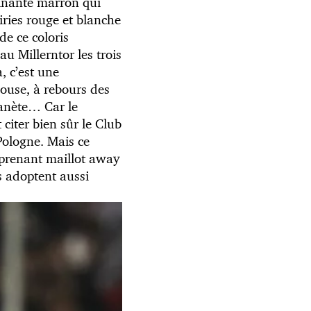
minante marron qui
iries rouge et blanche
e ce coloris
au Millerntor les trois
, c’est une
ouse, à rebours des
lanète… Car le
citer bien sûr le Club
Pologne. Mais ce
urprenant maillot away
s adoptent aussi