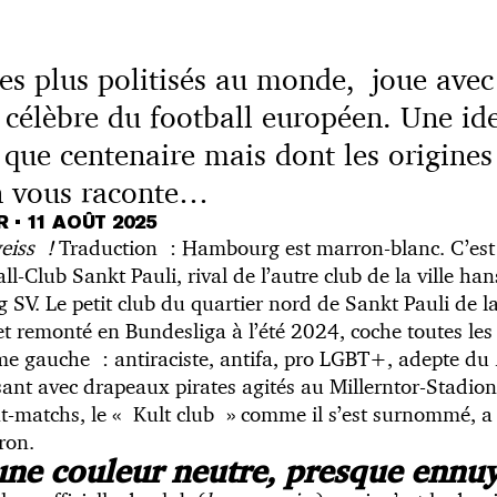
les plus politisés au monde, joue avec
 célèbre du football européen. Une ide
 que centenaire mais dont les origines
n vous raconte…
UR
•
11 AOÛT 2025
eiss !
Traduction : Hambourg est marron-blanc. C’est 
-Club Sankt Pauli, rival de l’autre club de la ville han
SV. Le petit club du quartier nord de Sankt Pauli de la
t remonté en Bundesliga à l’été 2024, coche toutes les
me gauche : antiraciste, antifa, pro LGBT+, adepte du
ant avec drapeaux pirates agités au Millerntor-Stadio
matchs, le « Kult club » comme il s’est surnommé, a l
ron.
une couleur neutre, presque enn