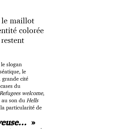
 le maillot
ntité colorée
 restent
le slogan
séatique, le
 grande cité
 cases du
Refugees welcome
,
n au son du
Hells
a particularité de
uyeuse…
»