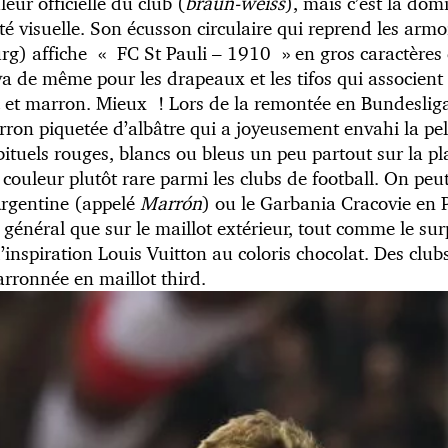
leur officielle du club (
braun-weiss
), mais c’est la do
té visuelle. Son écusson circulaire qui reprend les armo
g) affiche « FC St Pauli – 1910 » en gros caractères d
 va de même pour les drapeaux et les tifos qui associent 
c et marron. Mieux ! Lors de la remontée en Bundesliga
ron piquetée d’albâtre qui a joyeusement envahi la pel
ituels rouges, blancs ou bleus un peu partout sur la p
uleur plutôt rare parmi les clubs de football. On peut 
Argentine (appelé
Marrón
) ou le Garbania Cracovie en 
en général que sur le maillot extérieur, tout comme le s
spiration Louis Vuitton au coloris chocolat. Des club
arronnée en maillot third.