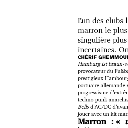
L’un des clubs 
marron le plus
singulière plus
incertaines. O
CHÉRIF GHEMMO
Hamburg ist braun-w
provocateur du Fußball
prestigieux Hambourg 
portuaire allemande e
progressisme d’extrê
techno-punk anarchis
Bells
d’AC/DC d’avant-
jouer avec un kit mar
Marron : «