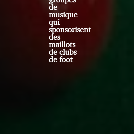
de
musique
qui
sponsorisent
des
maillots
de clubs
de foot