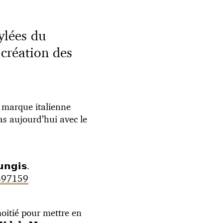
ylées du
création des
 marque italienne
cas aujourd’hui avec le
𝗴𝗶𝘀.
P897159
 moitié pour mettre en