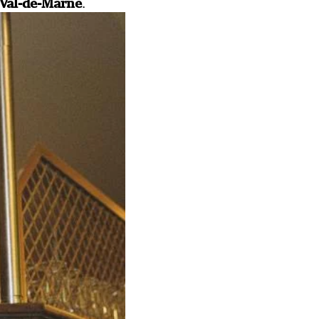
.
 Val-de-Marne