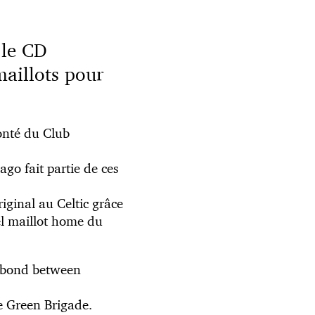
 le CD
maillots pour
lonté du Club
go fait partie de ces
iginal au Celtic grâce
uel maillot home du
l bond between
he Green Brigade.