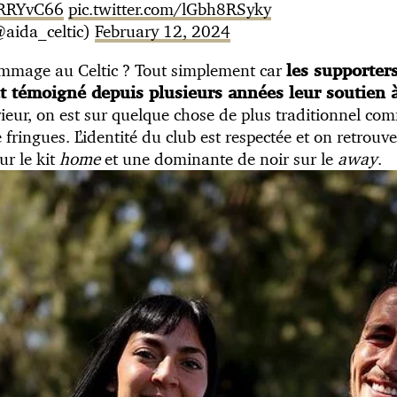
cRRYvC66
pic.twitter.com/lGbh8RSyky
@aida_celtic)
February 12, 2024
mmage au Celtic ? Tout simplement car
les supporter
nt témoigné depuis plusieurs années leur soutien à
rieur, on est sur quelque chose de plus traditionnel co
ringues. L’identité du club est respectée et on retrouve
ur le kit
home
et une dominante de noir sur le
away
.