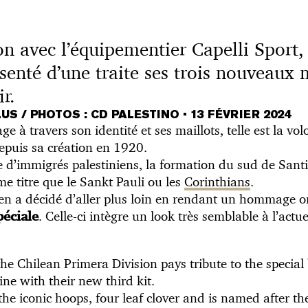
on avec l’équipementier Capelli Sport,
senté d’une traite ses trois nouveaux 
r.
US / PHOTOS : CD PALESTINO
•
13 FÉVRIER 2024
e à travers son identité et ses maillots, telle est la vo
epuis sa création en 1920.
d’immigrés palestiniens, la formation du sud de Santia
 titre que le Sankt Pauli ou les
Corinthians
.
ien a décidé d’aller plus loin en rendant un hommage or
. Celle-ci intègre un look très semblable à l’act
éciale
the Chilean Primera Division pays tribute to the specia
ine with their new third kit.
 the iconic hoops, four leaf clover and is named after t