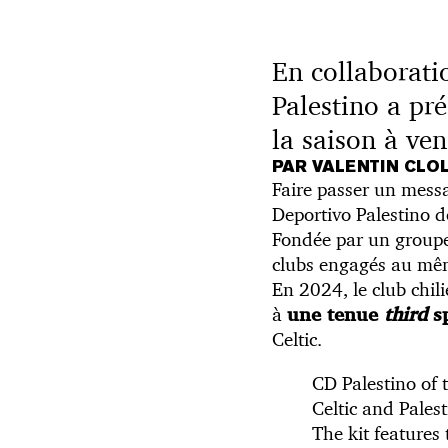
En collaborati
Palestino a pré
la saison à veni
PAR VALENTIN CLOL
Faire passer un messag
Deportivo Palestino d
Fondée par un groupe 
clubs engagés au même
En 2024, le club chil
à
une tenue
third
sp
Celtic.
CD Palestino of 
Celtic and Palest
The kit features