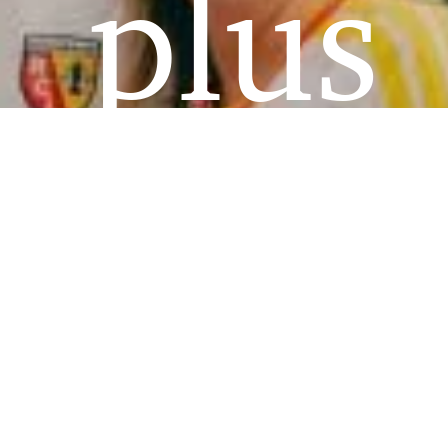
plus
roma
que