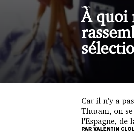
MODE
À quoi 
rassemb
sélecti
Car il n'y a p
Thuram, on se 
l'Espagne, de l
PAR VALENTIN CLO