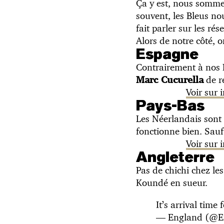
Ça y est, nous somme
souvent, les Bleus n
fait parler sur les rés
Alors de notre côté, o
Espagne
Contrairement à nos F
de ré
Marc Cucurella
Voir sur
Pays-Bas
Les Néerlandais sont s
fonctionne bien. Sau
Voir sur
Angleterre
Pas de chichi chez le
Koundé en sueur.
It’s arrival time 
— England (@E