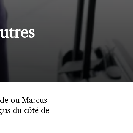
utres
undé ou Marcus
çus du côté de