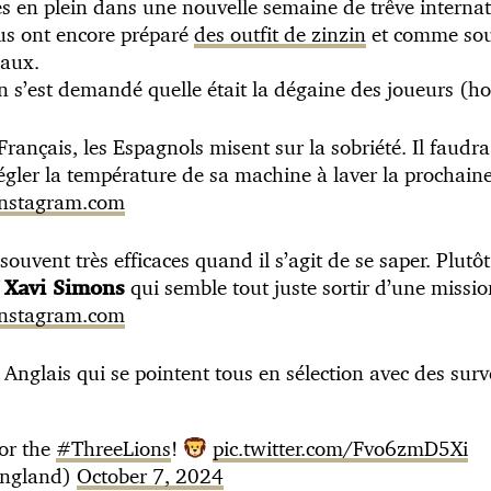
s en plein dans une nouvelle semaine de trêve intern
ous ont encore préparé
des outfit de zinzin
et comme sou
eaux.
n s’est demandé quelle était la dégaine des joueurs (hor
rançais, les Espagnols misent sur la sobriété. Il faud
gler la température de sa machine à laver la prochaine
 instagram.com
ouvent très efficaces quand il s’agit de se saper. Plutô
f
qui semble tout juste sortir d’une missi
Xavi Simons
 instagram.com
s Anglais qui se pointent tous en sélection avec des sur
for the
#ThreeLions
!
pic.twitter.com/Fvo6zmD5Xi
ngland)
October 7, 2024