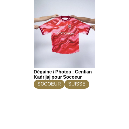
Dégaine / Photos : Gentian
Kadrijaj pour Socoeur
SOCOEUR
SUISSE