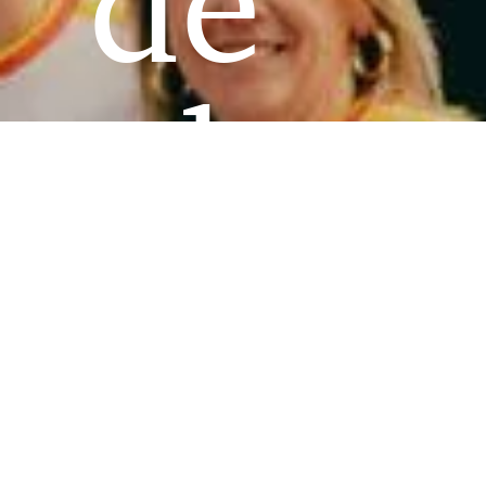
de
plus
roma