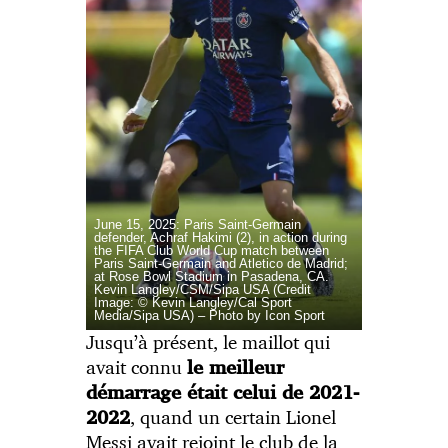
June 15, 2025: Paris Saint-Germain
defender, Achraf Hakimi (2), in action during
the FIFA Club World Cup match between
Paris Saint-Germain and Atletico de Madrid;
at Rose Bowl Stadium in Pasadena, CA.
Kevin Langley/CSM/Sipa USA (Credit
Image: © Kevin Langley/Cal Sport
Media/Sipa USA) – Photo by Icon Sport
Jusqu’à présent, le maillot qui
avait connu
le meilleur
démarrage était celui de 2021-
, quand un certain Lionel
2022
Messi avait rejoint le club de la